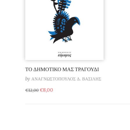
ΤΟ ΔΗΜΟΤΙΚΟ ΜΑΣ ΤΡΑΓΟΥΔΙ
by
ΑΝΑΓΝΩΣΤΟΠΟΥΛΟΣ Δ. ΒΑΣΙΛΗΣ
Original
Η
€
8,00
€
12,00
price
τρέχουσα
was:
τιμή
€12,00.
είναι:
€8,00.