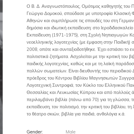
Ο Β. Δ. Αναγνωστόπουλος, Ομότιμος καθηγητής του Π
Γεώργιο Δομοκού, σπούδασε με υποτροφία Κλασική Φ
Αθηνών και συμπλήρωσε τις σπουδές του στη Γερμανί
δημόσια και ιδιωτική εκπαίδευση: στο Ιεροδιδασκαλεί
Εκπαίδευση (1971-1975), στη Σχολή Νηπιαγωγών Κα
νεοελληνικής λογοτεχνίας (με έμφαση στην Παιδική) 
2008, οπότε και συνταξιοδοτήθηκε. Έχει εστιάσει το ε
πολιτιστικά ζητήματα. Ασχολείται με την κριτική του βι
παιδικής λογοτεχνίας, καθώς και με τη λαϊκή παράδοσ
πολλών σωματείων. Είναι διευθυντής του περιοδικού
πρόεδρος του Κέντρου Βιβλίου Μαγνησιωτών Συγγραφ
Λογοτεχνική Συντροφιά, τον Κύκλο του Ελληνικού Παιδ
Θεσσαλίας και Λευκωσίας Κύπρου και από πολλούς άλ
περιλαμβάνει βιβλία (πάνω από 70) για τη γλώσσα, τη
εκπαίδευση, τον πολιτισμό, την κριτική του βιβλίου, τ
το θέατρο σκιών, βιβλία για παιδιά, ανθολόγια κ.ά.
Gender:
Male