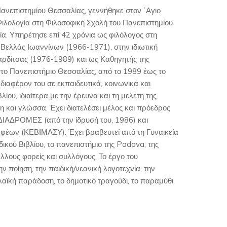
ανεπιστημίου Θεσσαλίας, γεννήθηκε στον ΄Αγιο
ιλολογία στη Φιλοσοφική Σχολή του Πανεπιστημίου
α. Υπηρέτησε επί 42 χρόνια ως φιλόλογος στη
ο Βελλάς Ιωαννίνων (1966-1971), στην ιδιωτική
ρδίτσας (1976-1989) και ως Καθηγητής της
στο Πανεπιστήμιο Θεσσαλίας, από το 1989 έως το
νδιαφέρον του σε εκπαιδευτικά, κοινωνικά και
βλίου, ιδιαίτερα με την έρευνα και τη μελέτη της
η και γλώσσα. Έχει διατελέσει μέλος και πρόεδρος
 ΔΙΑΔΡΟΜΕΣ (από την ίδρυσή του, 1986) και
έων (ΚΕΒΙΜΑΣΥ). Έχει βραβευτεί από τη Γυναικεία
ικού Βιβλίου, το πανεπιστήμιο της Padova, της
λους φορείς και συλλόγους. Το έργο του
ν ποίηση, την παιδική/νεανική λογοτεχνία, την
η λαϊκή παράδοση, το δημοτικό τραγούδι, το παραμύθι,