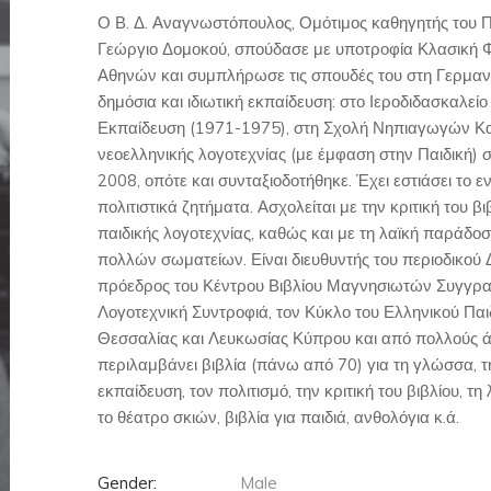
Ο Β. Δ. Αναγνωστόπουλος, Ομότιμος καθηγητής του Π
Γεώργιο Δομοκού, σπούδασε με υποτροφία Κλασική Φ
Αθηνών και συμπλήρωσε τις σπουδές του στη Γερμανί
δημόσια και ιδιωτική εκπαίδευση: στο Ιεροδιδασκαλεί
Εκπαίδευση (1971-1975), στη Σχολή Νηπιαγωγών Κα
νεοελληνικής λογοτεχνίας (με έμφαση στην Παιδική) 
2008, οπότε και συνταξιοδοτήθηκε. Έχει εστιάσει το ε
πολιτιστικά ζητήματα. Ασχολείται με την κριτική του βι
παιδικής λογοτεχνίας, καθώς και με τη λαϊκή παράδοσ
πολλών σωματείων. Είναι διευθυντής του περιοδικού
πρόεδρος του Κέντρου Βιβλίου Μαγνησιωτών Συγγραφ
Λογοτεχνική Συντροφιά, τον Κύκλο του Ελληνικού Παιδ
Θεσσαλίας και Λευκωσίας Κύπρου και από πολλούς άλ
περιλαμβάνει βιβλία (πάνω από 70) για τη γλώσσα, τη
εκπαίδευση, τον πολιτισμό, την κριτική του βιβλίου, τ
το θέατρο σκιών, βιβλία για παιδιά, ανθολόγια κ.ά.
Gender:
Male