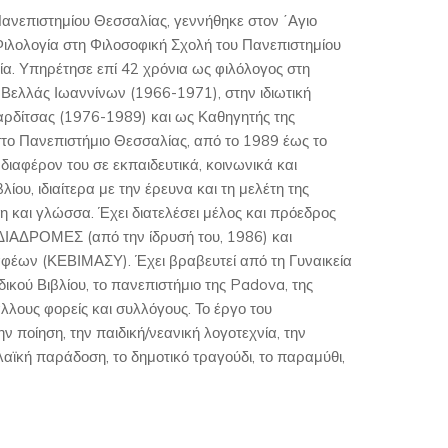
ανεπιστημίου Θεσσαλίας, γεννήθηκε στον ΄Αγιο
ιλολογία στη Φιλοσοφική Σχολή του Πανεπιστημίου
α. Υπηρέτησε επί 42 χρόνια ως φιλόλογος στη
ο Βελλάς Ιωαννίνων (1966-1971), στην ιδιωτική
ρδίτσας (1976-1989) και ως Καθηγητής της
στο Πανεπιστήμιο Θεσσαλίας, από το 1989 έως το
νδιαφέρον του σε εκπαιδευτικά, κοινωνικά και
βλίου, ιδιαίτερα με την έρευνα και τη μελέτη της
η και γλώσσα. Έχει διατελέσει μέλος και πρόεδρος
 ΔΙΑΔΡΟΜΕΣ (από την ίδρυσή του, 1986) και
έων (ΚΕΒΙΜΑΣΥ). Έχει βραβευτεί από τη Γυναικεία
ικού Βιβλίου, το πανεπιστήμιο της Padova, της
λους φορείς και συλλόγους. Το έργο του
ν ποίηση, την παιδική/νεανική λογοτεχνία, την
η λαϊκή παράδοση, το δημοτικό τραγούδι, το παραμύθι,