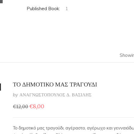
Published Book:
1
Showin
ΤΟ ΔΗΜΟΤΙΚΟ ΜΑΣ ΤΡΑΓΟΥΔΙ
by
ΑΝΑΓΝΩΣΤΟΠΟΥΛΟΣ Δ. ΒΑΣΙΛΗΣ
Original
Η
€
8,00
€
12,00
price
τρέχουσα
was:
τιμή
€12,00.
είναι:
Το δημοτικό μας τραγούδι, αγέραστο, αγέρωχο και γενναιόδω