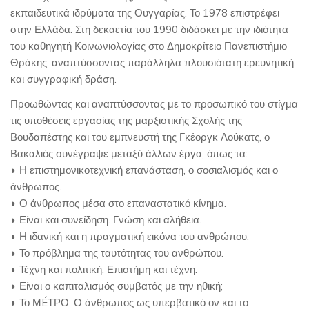
εκπαιδευτικά ιδρύματα της Ουγγαρίας. Το 1978 επιστρέφει
στην Ελλάδα. Στη δεκαετία του 1990 διδάσκει με την ιδιότητα
του καθηγητή Κοινωνιολογίας στο Δημοκρίτειο Πανεπιστήμιο
Θράκης, αναπτύσσοντας παράλληλα πλουσιότατη ερευνητική
και συγγραφική δράση.
Προωθώντας και αναπτύσσοντας με το προσωπικό του στίγμα
τις υποθέσεις εργασίας της μαρξιστικής Σχολής της
Βουδαπέστης και του εμπνευστή της Γκέοργκ Λούκατς, ο
Βακαλιός συνέγραψε μεταξύ άλλων έργα, όπως τα:
◗ Η επιστημονικοτεχνική επανάσταση, ο σοσιαλισμός και ο
άνθρωπος.
◗ Ο άνθρωπος μέσα στο επαναστατικό κίνημα.
◗ Είναι και συνείδηση. Γνώση και αλήθεια.
◗ Η ιδανική και η πραγματική εικόνα του ανθρώπου.
◗ Το πρόβλημα της ταυτότητας του ανθρώπου.
◗ Τέχνη και πολιτική. Επιστήμη και τέχνη.
◗ Είναι ο καπιταλισμός συμβατός με την ηθική;
◗ Το ΜÉΤΡΟ. Ο άνθρωπος ως υπερβατικό ον και το