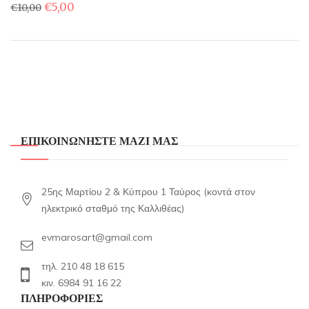
Original
Η
€
5,00
€
10,00
price
τρέχουσα
was:
τιμή
€10,00.
είναι:
€5,00.
ΕΠΙΚΟΙΝΩΝΗΣΤΕ ΜΑΖΙ ΜΑΣ
25ης Μαρτίου 2 & Κύπρου 1 Ταύρος (κοντά στον
ηλεκτρικό σταθμό της Καλλιθέας)
evmarosart@gmail.com
τηλ. 210 48 18 615
κιν. 6984 91 16 22
ΠΛΗΡΟΦΟΡΙΕΣ