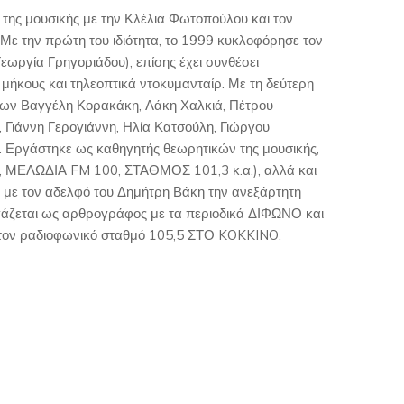
της μουσικής με την Κλέλια Φωτοπούλου και τον
Με την πρώτη του ιδιότητα, το 1999 κυκλοφόρησε τον
Γεωργία Γρηγοριάδου), επίσης έχει συνθέσει
 μήκους και τηλεοπτικά ντοκυμανταίρ. Με τη δεύτερη
 των Βαγγέλη Κορακάκη, Λάκη Χαλκιά, Πέτρου
Γιάννη Γερογιάννη, Ηλία Κατσούλη, Γιώργου
. Εργάστηκε ως καθηγητής θεωρητικών της μουσικής,
ΜΕΛΩΔΙΑ FM 100, ΣΤΑΘΜΟΣ 101,3 κ.α.), αλλά και
ε με τον αδελφό του Δημήτρη Βάκη την ανεξάρτητη
άζεται ως αρθρογράφος με τα περιοδικά ΔΙΦΩΝΟ και
ν ραδιοφωνικό σταθμό 105,5 ΣΤΟ KOKKINO.