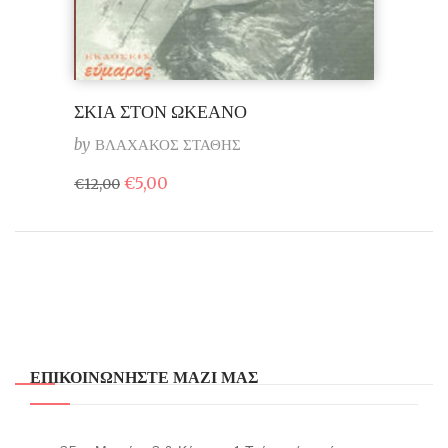
ΣΚΙΑ ΣΤΟΝ ΩΚΕΑΝΟ
by
ΒΛΑΧΑΚΟΣ ΣΤΑΘΗΣ
Original
Η
€
5,00
€
12,00
price
τρέχουσα
was:
τιμή
€12,00.
είναι:
€5,00.
ΕΠΙΚΟΙΝΩΝΗΣΤΕ ΜΑΖΙ ΜΑΣ