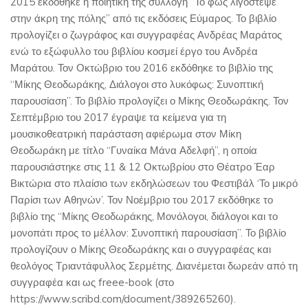
2015 εκδόθηκε η ποιητική της συλλογή “Το φως λιγόστεψε
στην άκρη της πόλης” από τις εκδόσεις Εύμαρος. Το βιβλίο
προλογίζει ο ζωγράφος και συγγραφέας Ανδρέας Μαράτος
ενώ το εξώφυλλο του βιβλίου κοσμεί έργο του Ανδρέα
Μαράτου. Τον Οκτώβριο του 2016 εκδόθηκε το βιβλίο της
“Μίκης Θεοδωράκης, Διάλογοι στο λυκόφως: Συνοπτική
παρουσίαση”. Το βιβλίο προλογίζει ο Μίκης Θεοδωράκης. Τον
Σεπτέμβριο του 2017 έγραψε τα κείμενα για τη
μουσικοθεατρική παράσταση αφιέρωμα στον Μίκη
Θεοδωράκη με τίτλο “Γυναίκα Μάνα Αδελφή”, η οποία
παρουσιάστηκε στις 11 & 12 Οκτωβρίου στο Θέατρο Έαρ
Βικτώρια στο πλαίσιο των εκδηλώσεων του Φεστιβάλ ‘Το μικρό
Παρίσι των Αθηνών’. Τον Νοέμβριο του 2017 εκδόθηκε το
βιβλίο της “Μίκης Θεοδωράκης, Μονόλογοι, διάλογοι και το
μονοπάτι προς το μέλλον: Συνοπτική παρουσίαση”. Το βιβλίο
προλογίζουν ο Μίκης Θεοδωράκης και ο συγγραφέας και
θεολόγος Τριαντάφυλλος Σερμέτης. Διανέμεται δωρεάν από τη
συγγραφέα και ως freee-book (στο
https://www.scribd.com/document/389265260).