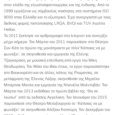
στον κλάδο της κλωστοϋφαντουργίας και της ένδυσης. Από το
1998 εργάζεται ως σύμβουλος ποιότητας στα συστήματα ISO
9000 στην Ελλάδα και το εξωτερικό. Έχει συνεργαστεί με τους
διεθνείς φορείς πιστοποίησης LRQA, BVQI και TUV Austria
Hellas.
Το 2011 ξεκίνησε να αρθρογραφεί στο ίντερνετ και συνεχίζει
μέχρι σήμερα. Τον Μάρτιο του 2011 παρουσίασε στο Θέατρο
Συν-Κάτι το πρώτο της μονόπρακτο με τίτλο”Κάποιος να με
φωνάξει”, σε σκηνοθεσία και ερμηνεία τής Ελένης
Τζαγκαράκη, με μουσική επένδυση από έργα του Μίκη
Θεοδωράκη. Τον Μάιο του ίδιου έτους, το έργο παρουσιάστηκε
στο Βουκουρέστι και σε άλλες πόλεις της Ρουμανίας, σε
μετάφραση της Έλενας Λάζαρ, σκηνοθεσία της Μιχαέλα
Μπόμποκ Μανέα και ερμηνεία της Ντανιέλα Μολντοβάν. Τον
Μάρτιο του 2013 εκδόθηκε το πρώτο βιβλίο της “Θα σε
λιώσω!” από τις εκδόσεις Αγγελάκη. Τον Ιανουάριο του 2015
παρουσίασε στο Θέατρο Μεταξουργείο το “Κάποιος να με
φωνάξει” σε σκηνοθεσία Αλέξιου Κοτσώρη. Τον Δεκέμβριο του