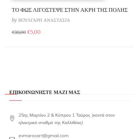
ΤΟ ΦΩΣ ΛΙΓΟΣΤΕΨΕ ΣΤΗΝ ΑΚΡΗ ΤΗΣ ΠΟΛΗΣ
by
ΒΟΥΛΓΑΡΗ ΑΝΑΣΤΑΣΙΑ
Original
Η
€
5,00
€
10,00
price
τρέχουσα
was:
τιμή
€10,00.
είναι:
€5,00.
ΕΠΙΚΟΙΝΩΝΗΣΤΕ ΜΑΖΙ ΜΑΣ
25ης Μαρτίου 2 & Κύπρου 1 Ταύρος (κοντά στον
ηλεκτρικό σταθμό της Καλλιθέας)
evmarosart@gmail.com