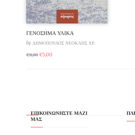
ΓΕΝΟΣΗΜΑ ΥΛΙΚΑ
by
ΔΗΜΟΠΟΥΛΟΣ ΝΕΟΚΛΗΣ ΧΡ.
Original
Η
€
5,00
€
9,00
price
τρέχουσα
was:
τιμή
€9,00.
είναι:
€5,00.
ΕΠΙΚΟΙΝΩΝΗΣΤΕ ΜΑΖΙ
ΠΛ
ΜΑΣ