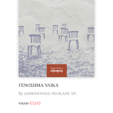
ΓΕΝΟΣΗΜΑ ΥΛΙΚΑ
by
ΔΗΜΟΠΟΥΛΟΣ ΝΕΟΚΛΗΣ ΧΡ.
Original
Η
€
5,00
€
9,00
price
τρέχουσα
was:
τιμή