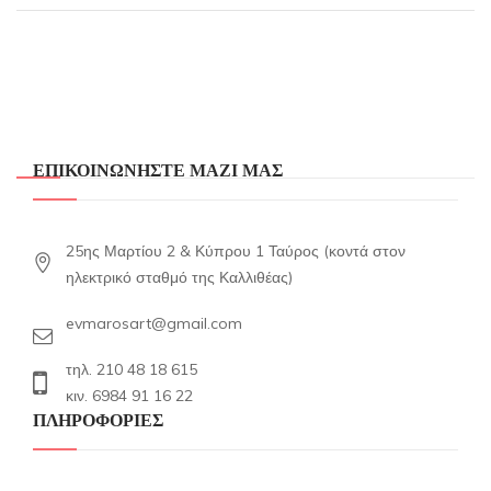
€9,00.
είναι:
€5,00.
ΕΠΙΚΟΙΝΩΝΗΣΤΕ ΜΑΖΙ ΜΑΣ
25ης Μαρτίου 2 & Κύπρου 1 Ταύρος (κοντά στον
ηλεκτρικό σταθμό της Καλλιθέας)
evmarosart@gmail.com
τηλ. 210 48 18 615
κιν. 6984 91 16 22
ΠΛΗΡΟΦΟΡΙΕΣ