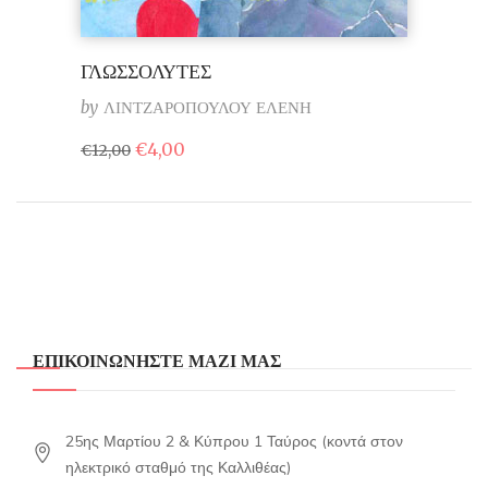
ΓΛΩΣΣΟΛΥΤΕΣ
by
ΛΙΝΤΖΑΡΟΠΟΥΛΟΥ ΕΛΕΝΗ
Original
Η
€
4,00
€
12,00
price
τρέχουσα
was:
τιμή
€12,00.
είναι:
€4,00.
ΕΠΙΚΟΙΝΩΝΗΣΤΕ ΜΑΖΙ ΜΑΣ
25ης Μαρτίου 2 & Κύπρου 1 Ταύρος (κοντά στον
ηλεκτρικό σταθμό της Καλλιθέας)