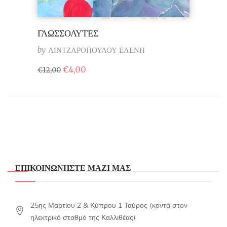
ΓΛΩΣΣΟΛΥΤΕΣ
by
ΛΙΝΤΖΑΡΟΠΟΥΛΟΥ ΕΛΕΝΗ
Original
Η
€
4,00
€
12,00
price
τρέχουσα
was:
τιμή
€12,00.
είναι:
€4,00.
ΕΠΙΚΟΙΝΩΝΗΣΤΕ ΜΑΖΙ ΜΑΣ
25ης Μαρτίου 2 & Κύπρου 1 Ταύρος (κοντά στον
ηλεκτρικό σταθμό της Καλλιθέας)