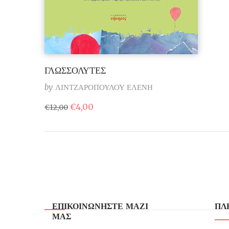
ΓΛΩΣΣΟΛΥΤΕΣ
by
ΛΙΝΤΖΑΡΟΠΟΥΛΟΥ ΕΛΕΝΗ
Original
Η
€
4,00
€
12,00
price
τρέχουσα
was:
τιμή
€12,00.
είναι:
€4,00.
ΕΠΙΚΟΙΝΩΝΗΣΤΕ ΜΑΖΙ
ΠΛ
ΜΑΣ