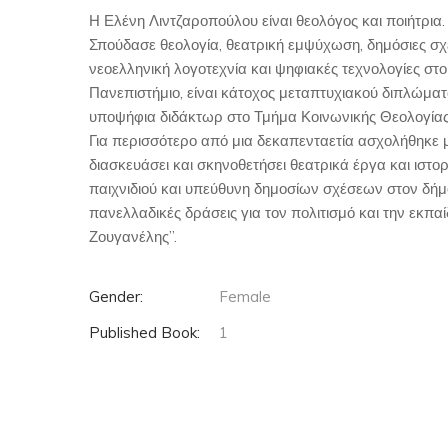
Η Ελένη Λιντζαροπούλου είναι θεολόγος και ποιήτρια.
Σπούδασε θεολογία, θεατρική εμψύχωση, δημόσιες σχέ
νεοελληνική λογοτεχνία και ψηφιακές τεχνολογίες στο
Πανεπιστήμιο, είναι κάτοχος μεταπτυχιακού διπλώματ
υποψήφια διδάκτωρ στο Τμήμα Κοινωνικής Θεολογίας
Για περισσότερο από μια δεκαπενταετία ασχολήθηκε με
διασκευάσει και σκηνοθετήσει θεατρικά έργα και ιστο
παιχνιδιού και υπεύθυνη δημοσίων σχέσεων στον δήμ
πανελλαδικές δράσεις για τον πολιτισμό και την εκπα
Ζουγανέλης”.
Gender:
Female
Published Book:
1