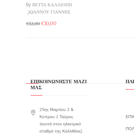
by
ΒΕΤΤΑ ΚΑΛΛΙΟΠΗ
ΙΩΑΝΝΟΥ ΓΙΑΝΝΗΣ
Original
Η
€
10,00
€
12,00
price
τρέχουσα
was:
τιμή
€12,00.
είναι:
€10,00.
ΕΠΙΚΟΙΝΩΝΗΣΤΕ ΜΑΖΙ
ΠΛ
ΜΑΣ
25ης Μαρτίου 2 &
Κύπρου 1 Ταύρος
ΕΠΙ
(κοντά στον ηλεκτρικό
ΠΟΛ
σταθμό της Καλλιθέας)