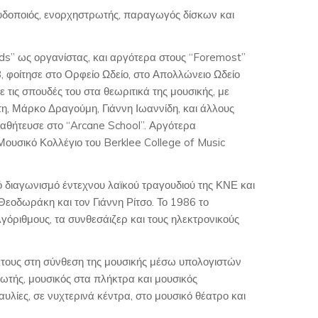
ουδοποιός, ενορχηστρωτής, παραγωγός δίσκων και
rds” ως οργανίστας, και αργότερα στους “Foremost”
8, φοίτησε στο Ορφείο Ωδείο, στο Απολλώνειο Ωδείο
τις σπουδές του στα θεωριτικά της μουσικής, με
, Μάρκο Δραγούμη, Γιάννη Ιωαννίδη, και άλλους
μαθήτευσε στο “Arcane School”. Αργότερα
ουσικό Κολλέγιο του Berklee College of Music
 διαγωνισμό έντεχνου λαϊκού τραγουδιού της ΚΝΕ και
Θεοδωράκη και τον Γιάννη Ρίτσο. Το 1986 το
γόριθμους, τα συνθεσάιζερ και τους ηλεκτρονικούς
τους στη σύνθεση της μουσικής μέσω υπολογιστών
τής, μουσικός στα πλήκτρα και μουσικός
ίες, σε νυχτερινά κέντρα, στο μουσικό θέατρο και