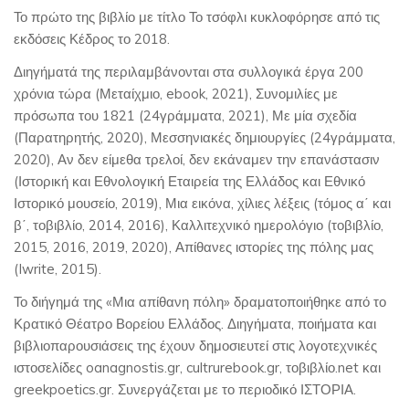
Το πρώτο της βιβλίο με τίτλο Το τσόφλι κυκλοφόρησε από τις
εκδόσεις Κέδρος το 2018.
Διηγήματά της περιλαμβάνονται στα συλλογικά έργα 200
χρόνια τώρα (Μεταίχμιο, ebook, 2021), Συνομιλίες με
πρόσωπα του 1821 (24γράμματα, 2021), Με μία σχεδία
(Παρατηρητής, 2020), Μεσσηνιακές δημιουργίες (24γράμματα,
2020), Αν δεν είμεθα τρελοί, δεν εκάναμεν την επανάστασιν
(Ιστορική και Εθνολογική Εταιρεία της Ελλάδος και Εθνικό
Ιστορικό μουσείο, 2019), Μια εικόνα, χίλιες λέξεις (τόμος α΄ και
β΄, τοβιβλίο, 2014, 2016), Καλλιτεχνικό ημερολόγιο (τοβιβλίο,
2015, 2016, 2019, 2020), Απίθανες ιστορίες της πόλης μας
(Iwrite, 2015).
Το διήγημά της «Μια απίθανη πόλη» δραματοποιήθηκε από το
Κρατικό Θέατρο Βορείου Ελλάδος. Διηγήματα, ποιήματα και
βιβλιοπαρουσιάσεις της έχουν δημοσιευτεί στις λογοτεχνικές
ιστοσελίδες oanagnostis.gr, cultrurebook.gr, τοβιβλίο.net και
greekpoetics.gr. Συνεργάζεται με το περιοδικό ΙΣΤΟΡΙΑ.