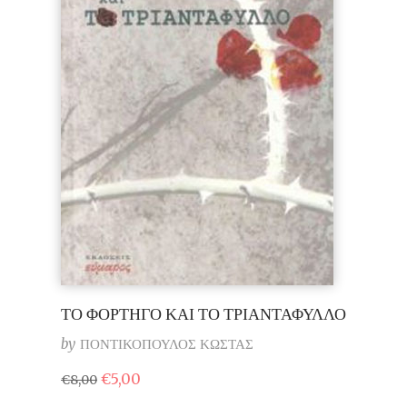
ΤΟ ΦΟΡΤΗΓΟ ΚΑΙ ΤΟ ΤΡΙΑΝΤΑΦΥΛΛΟ
by
ΠΟΝΤΙΚΟΠΟΥΛΟΣ ΚΩΣΤΑΣ
Original
Η
€
5,00
€
8,00
price
τρέχουσα