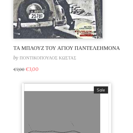
ΤΑ ΜΠΛΟΥΖ ΤΟΥ ΑΓΙΟΥ ΠΑΝΤΕΛΕΗΜΟΝΑ
by
ΠΟΝΤΙΚΟΠΟΥΛΟΣ ΚΩΣΤΑΣ
Original
Η
€
3,00
€
7,00
price
τρέχουσα
was:
τιμή
€7,00.
είναι:
€3,00.
Sale