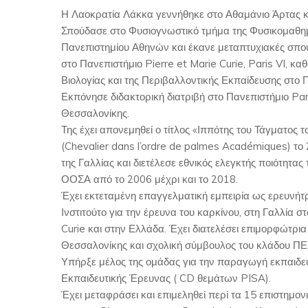
Η Λαοκρατία Λάκκα γεννήθηκε στο Αθαμάνιο Άρτας κα
Σπούδασε στο Φυσιογνωστικό τμήμα της Φυσικομαθημ
Πανεπιστημίου Αθηνών και έκανε μεταπτυχιακές σπου
στο Πανεπιστήμιο Pierre et Marie Curie, Paris VI, καθ
Βιολογίας και της Περιβαλλοντικής Εκπαίδευσης στο Π
Εκπόνησε διδακτορική διατριβή στο Πανεπιστήμιο Pari
Θεσσαλονίκης.
Της έχει απονεμηθεί ο τίτλος «Ιππότης του Τάγματος 
(Chevalier dans l’ordre de palmes Académiques) το
της Γαλλίας και διετέλεσε εθνικός ελεγκτής ποιότητα
ΟΟΣΑ από το 2006 μέχρι και το 2018.
Έχει εκτεταμένη επαγγελματική εμπειρία ως ερευνήτρι
Ινστιτούτο για την έρευνα του καρκίνου, στη Γαλλία στ
Curie και στην Ελλάδα. Έχει διατελέσει επιμορφώτρια
Θεσσαλονίκης και σχολική σύμβουλος του κλάδου ΠΕ
Υπήρξε μέλος της ομάδας για την παραγωγή εκπαιδευ
Εκπαιδευτικής Έρευνας ( CD θεμάτων PISA).
Έχει μεταφράσει και επιμεληθεί περί τα 15 επιστημονι