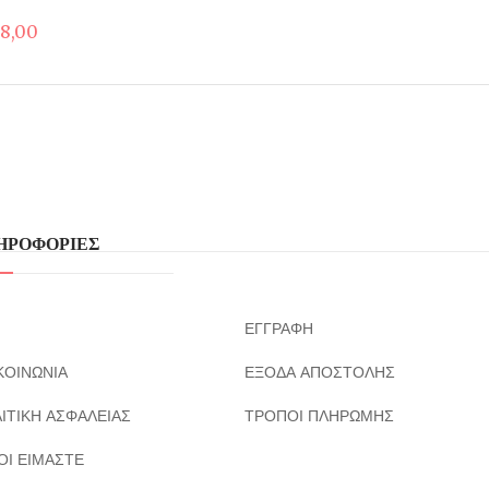
riginal
Η
8,00
rice
τρέχουσα
as:
τιμή
12,00.
είναι:
€8,00.
ΗΡΟΦΟΡΙΕΣ
ΕΓΓΡΑΦΗ
ΚΟΙΝΩΝΙΑ
ΕΞΟΔΑ ΑΠΟΣΤΟΛΗΣ
ΙΤΙΚΗ ΑΣΦΑΛΕΙΑΣ
ΤΡΟΠΟΙ ΠΛΗΡΩΜΗΣ
ΟΙ ΕΙΜΑΣΤΕ