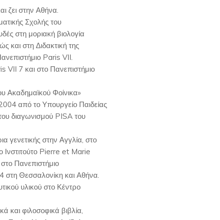
ι ζει στην Αθήνα.
ατικής Σχολής του
δές στη μοριακή βιολογία
ώς και στη Διδακτική της
ανεπιστήμιο Paris VII.
s VII 7 και στο Πανεπιστήμιο
του Ακαδημαϊκού Φοίνικα»
 2004 από το Υπουργείο Παιδείας
ς του διαγωνισμού PISA του
α γενετικής στην Αγγλία, στο
ο Ινστιτούτο Pierre et Marie
 στο Πανεπιστήμιο
4 στη Θεσσαλονίκη και Αθήνα.
τικού υλικού στο Κέντρο
κά και φιλοσοφικά βιβλία,