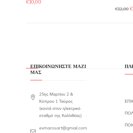
€
10,00
O
€
€
12,00
p
w
€
ΕΠΙΚΟΙΝΩΝΗΣΤΕ ΜΑΖΙ
ΠΛ
ΜΑΣ
25ης Μαρτίου 2 &
Κύπρου 1 Ταύρος
ΕΠΙ
(κοντά στον ηλεκτρικό
ΠΟΛ
σταθμό της Καλλιθέας)
ΠΟΙ
evmarosart@gmail.com