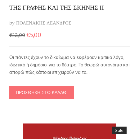
ΤΗΣ ΓΡΑΦΗΣ ΚΑΙ ΤΗΣ ΣΚΗΝΗΣ ΙΙ
by
ΠΟΛΕΝΑΚΗΣ ΛΕΑΝΔΡΟΣ
Original
Η
€
5,00
€
12,00
price
τρέχουσα
was:
τιμή
€12,00.
είναι:
Οι πάντες έχουν το δικαίωμα να εκφέρουν κριτικό λόγο,
€5,00.
ιδιωτικό ή δημόσιο, για το θέατρο. Το θεωρώ αυτονόητο και
απορώ πώς κάποιοι επιχειρούν να το…
ΠΡΟΣΘΉΚΗ ΣΤΟ ΚΑΛΆΘΙ
Sale