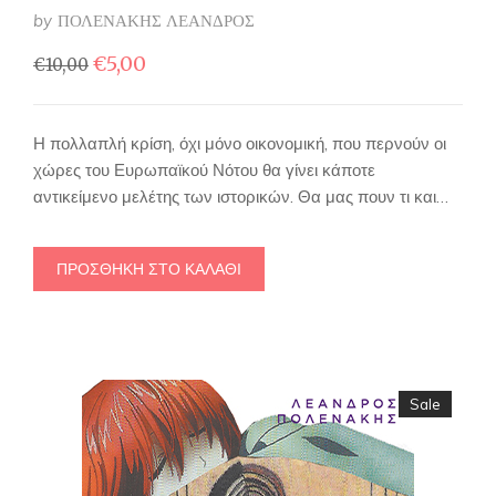
by
ΠΟΛΕΝΑΚΗΣ ΛΕΑΝΔΡΟΣ
Original
Η
€
5,00
€
10,00
price
τρέχουσα
was:
τιμή
€10,00.
είναι:
Η πολλαπλή κρίση, όχι μόνο οικονομική, που περνούν οι
€5,00.
χώρες του Ευρωπαϊκού Νότου θα γίνει κάποτε
αντικείμενο μελέτης των ιστορικών. Θα μας πουν τι και…
ΠΡΟΣΘΉΚΗ ΣΤΟ ΚΑΛΆΘΙ
Sale