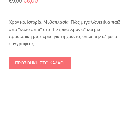
Original
Η
€
6,00
€
9,00
price
τρέχουσα
was:
τιμή
€9,00.
είναι:
Χρονικό, Ιστορία, Μυθοπλασία. Πώς μεγαλώνει ένα παιδί
€6,00.
από "καλό σπίτι" στα "Πέτρινα Χρόνια" και μια
προσωπική μαρτυρία για τη χούντα, όπως την έζησε ο
συγγραφέας.
ΠΡΟΣΘΉΚΗ ΣΤΟ ΚΑΛΆΘΙ