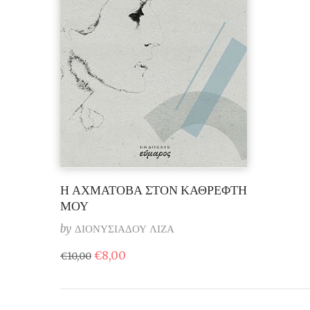
Η ΑΧΜΑΤΟΒΑ ΣΤΟΝ ΚΑΘΡΕΦΤΗ
ΜΟΥ
by
ΔΙΟΝΥΣΙΑΔΟΥ ΛΙΖΑ
Original
Η
€
8,00
€
10,00
price
τρέχουσα
was:
τιμή
€10,00.
είναι:
€8,00.