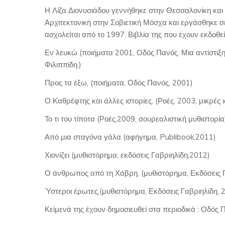
Η Λίζα Διονυσιάδου γεννήθηκε στην Θεσσαλονίκη και ζ
Αρχιτεκτονική στην Σοβιετική Μόσχα και εργάσθηκε σε
ασχολείται από το 1997. Βιβλία της που έχουν εκδοθεί
Εν λευκώ (ποιήματα 2001, Οδός Πανός. Μια αντίστιξη
Φιλιππίδη.)
Προς τα έξω, (ποιήματα, Οδός Πανός, 2001)
Ο Καθρέφτης και άλλες ιστορίες, (Ροές, 2003, μικρές ι
Το τι του τίποτα (Ροές,2009, σουρεαλιστική μυθιστορία
Από μια σταγόνα γάλα (αφήγημα, Publibook,2011)
Χιονίζει (μυθιστόρημα, εκδόσεις Γαβριηλίδη,2012)
Ο άνθρωπος από τη Χάβρη, (μυθιστόρημα, Εκδόσεις 
Ύστεροι έρωτες,(μυθιστόρημα, Εκδόσεις Γαβριηλίδη, 
Κείμενά της έχουν δημοσιευθεί στα περιοδικά : Οδός Πα