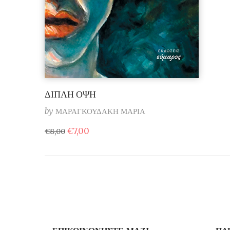
ΔΙΠΛΗ ΟΨΗ
by
ΜΑΡΑΓΚΟΥΔΑΚΗ ΜΑΡΙΑ
Original
Η
€
7,00
€
8,00
price
τρέχουσα
was:
τιμή
€8,00.
είναι:
€7,00.