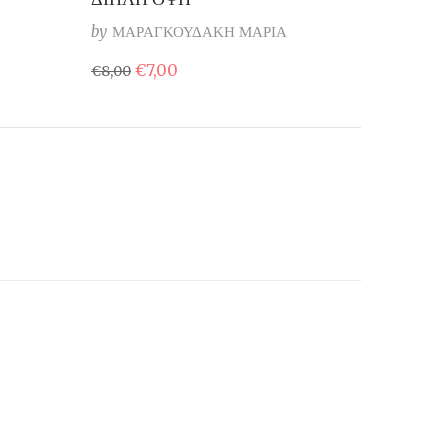
by
ΜΑΡΑΓΚΟΥΔΑΚΗ ΜΑΡΙΑ
Original
Η
€
7,00
€
8,00
price
τρέχουσα
was:
τιμή
€8,00.
είναι:
€7,00.