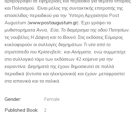
αρθρογραφεί σε εφημερίδες και περιοδικά για θέματα Ιστορίας
και Πολιτισμού.
Είναι μέλος της συντακτικής επιτροπής της
ιστοσελίδας-περιοδικού για την Ύστερη Αρχαιότητα Post
Augustum (
www.postaugustum.gr
). Έχει γράψει τα
μυθιστορήματα
Άννα,
Εύα, Το διαμέρισμα της οδού Πατησίων
,
τις νουβέλες
Η Δάφνη και το Βουνό.
Στις εκδόσεις Εύμαρος
κυκλοφορούν οι συλλογές διηγημάτων
Τι νέα από το
στρατόπεδο του Κρίσενβελτ;
και
Αινίγματα,
ενώ συμμετείχε
στο συλλογικό τόμο των εκδόσεων
42 κείμενα για την
καραντίνα
. Διηγήματά της έχουν δημοσιευτεί σε πολλά
περιοδικά (έντυπα και ηλεκτρονικά) και έχουν ,μεταφραστεί
στα ισπανικά και τα ιταλικά.
Gender:
Female
Published Book:
2