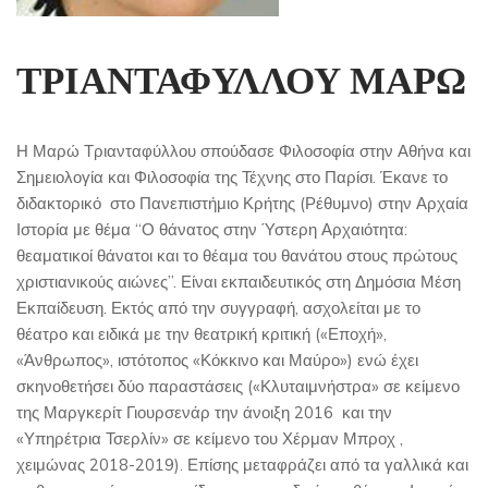
ΤΡΙΑΝΤΑΦΥΛΛΟΥ ΜΑΡΩ
Η Μαρώ Τριανταφύλλου σπούδασε Φιλοσοφία στην Αθήνα και
Σημειολογία και Φιλοσοφία της Τέχνης στο Παρίσι. Έκανε το
διδακτορικό
στο Πανεπιστήμιο Κρήτης (Ρέθυμνο) στην Αρχαία
Ιστορία με θέμα “Ο θάνατος στην Ύστερη Αρχαιότητα:
θεαματικοί θάνατοι και το θέαμα του θανάτου στους πρώτους
χριστιανικούς αιώνες”. Είναι εκπαιδευτικός στη Δημόσια Μέση
Εκπαίδευση. Εκτός από την συγγραφή, ασχολείται με το
θέατρο και ειδικά με την θεατρική κριτική («Εποχή»,
«Άνθρωπος», ιστότοπος «Κόκκινο και Μαύρο») ενώ έχει
σκηνοθετήσει δύο παραστάσεις («Κλυταιμνήστρα» σε κείμενο
της Μαργκερίτ Γιουρσενάρ την άνοιξη 2016
και την
«Υπηρέτρια Τσερλίν» σε κείμενο του Χέρμαν Μπροχ ,
χειμώνας 2018-2019). Επίσης μεταφράζει από τα γαλλικά και