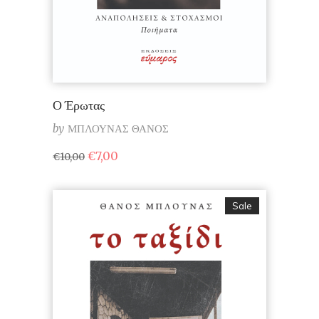
Ο Έρωτας
by
ΜΠΛΟΥΝΑΣ ΘΑΝΟΣ
Original
Η
€
7,00
€
10,00
price
τρέχουσα
was:
τιμή
€10,00.
είναι:
€7,00.
Sale