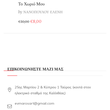
Το Χωριό Μου
by
ΝΑΝΟΠΟΥΛΟΥ ΕΛΕΝΗ
Original
Η
€
8,00
€
10,00
price
τρέχουσα
was:
τιμή
€10,00.
είναι:
€8,00.
ΕΠΙΚΟΙΝΩΝΗΣΤΕ ΜΑΖΙ ΜΑΣ
25ης Μαρτίου 2 & Κύπρου 1 Ταύρος (κοντά στον
ηλεκτρικό σταθμό της Καλλιθέας)
evmarosart@gmail.com