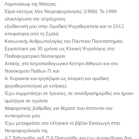
Λομονόσωφ της Μόσχας.
Είμαι κάτοχος Msc Νευροψυχολογίας (1986). Το 1999
ολοκλήρωσα την τετράχρονη
εξειδίκευσή μου στην Ομαδική Ψυχοθεραπεία και το 2012
απεφοίτησα από τη Σχολή
Κοινωνικής Ανθρωπολογίας του Παντείου Πανεπιστημίου.
Εργάστηκα για 30 χρόνια ως Κλινική Ψυχολόγος στο
Παιδοψυχιατρικό Νοσοκομείο
Αττικής, στο Ιατροπαιδαγωγικό Κέντρο Αθηνών και στο
Νοσοκομείο Παίδων Π. και
Α. Κυριακού και εργάζομαι ως ατομική και ομαδική
ψυχοθεραπεύτρια με ενήλικες.
Έχω συμμετάσχει σε έρευνες, σε συνέδρια/ημερίδες και ήμουν
ομιλήτρια σε σχολεία
διαφορετικής βαθμίδας για θέματα που άπτονται του
αντικειμένου μου.
Έχω μεταφράσει στα ελληνικά το βιβλίο Εισαγωγή στην
Νευροψυχολογία της
Λ.Σ.Τσβετκόβα, εκδ. Π.Χ.Πασχαλίδη, και έχω αυτοεκδώσει δύο