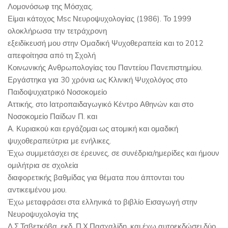
Λομονόσωφ της Μόσχας.
Είμαι κάτοχος Msc Νευροψυχολογίας (1986). Το 1999
ολοκλήρωσα την τετράχρονη
εξειδίκευσή μου στην Ομαδική Ψυχοθεραπεία και το 2012
απεφοίτησα από τη Σχολή
Κοινωνικής Ανθρωπολογίας του Παντείου Πανεπιστημίου.
Εργάστηκα για 30 χρόνια ως Κλινική Ψυχολόγος στο
Παιδοψυχιατρικό Νοσοκομείο
Αττικής, στο Ιατροπαιδαγωγικό Κέντρο Αθηνών και στο
Νοσοκομείο Παίδων Π. και
Α. Κυριακού και εργάζομαι ως ατομική και ομαδική
ψυχοθεραπεύτρια με ενήλικες.
Έχω συμμετάσχει σε έρευνες, σε συνέδρια/ημερίδες και ήμουν
ομιλήτρια σε σχολεία
διαφορετικής βαθμίδας για θέματα που άπτονται του
αντικειμένου μου.
Έχω μεταφράσει στα ελληνικά το βιβλίο Εισαγωγή στην
Νευροψυχολογία της
Λ.Σ.Τσβετκόβα, εκδ. Π.Χ.Πασχαλίδη, και έχω αυτοεκδώσει δύο