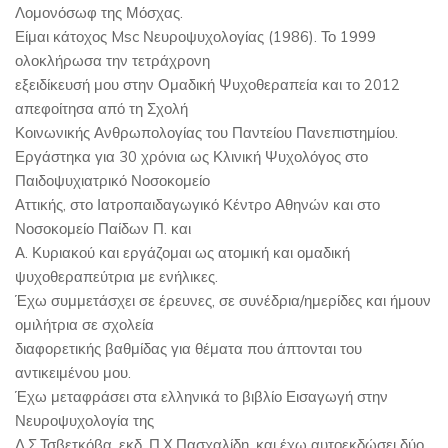
Λομονόσωφ της Μόσχας.
Είμαι κάτοχος Msc Νευροψυχολογίας (1986). Το 1999
ολοκλήρωσα την τετράχρονη
εξειδίκευσή μου στην Ομαδική Ψυχοθεραπεία και το 2012
απεφοίτησα από τη Σχολή
Κοινωνικής Ανθρωπολογίας του Παντείου Πανεπιστημίου.
Εργάστηκα για 30 χρόνια ως Κλινική Ψυχολόγος στο
Παιδοψυχιατρικό Νοσοκομείο
Αττικής, στο Ιατροπαιδαγωγικό Κέντρο Αθηνών και στο
Νοσοκομείο Παίδων Π. και
Α. Κυριακού και εργάζομαι ως ατομική και ομαδική
ψυχοθεραπεύτρια με ενήλικες.
Έχω συμμετάσχει σε έρευνες, σε συνέδρια/ημερίδες και ήμουν
ομιλήτρια σε σχολεία
διαφορετικής βαθμίδας για θέματα που άπτονται του
αντικειμένου μου.
Έχω μεταφράσει στα ελληνικά το βιβλίο Εισαγωγή στην
Νευροψυχολογία της
Λ.Σ.Τσβετκόβα, εκδ. Π.Χ.Πασχαλίδη, και έχω αυτοεκδώσει δύο