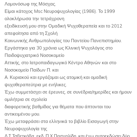
Λομονόσωφ της Μόσχας.
Είμαι κάτοχος Msc Νευροψυχολογίας (1986). Το 1999
ολοκλήρωσα την τετράχρονη
εξειδίκευσή μου στην Ομαδική Ψυχοθεραπεία και το 2012
απεφοίτησα από τη Σχολή
Κοινωνικής Ανθρωπολογίας του Παντείου Πανεπιστημίου.
Εργάστηκα για 30 χρόνια ως Κλινική Ψυχολόγος στο
Παιδοψυχιατρικό Νοσοκομείο
Αττικής, στο Ιατροπαιδαγωγικό Κέντρο Αθηνών και στο
Νοσοκομείο Παίδων Π. και
Α. Κυριακού και εργάζομαι ως ατομική και ομαδική
ψυχοθεραπεύτρια με ενήλικες.
Έχω συμμετάσχει σε έρευνες, σε συνέδρια/ημερίδες και ήμουν
ομιλήτρια σε σχολεία
διαφορετικής βαθμίδας για θέματα που άπτονται του
αντικειμένου μου.
Έχω μεταφράσει στα ελληνικά το βιβλίο Εισαγωγή στην
Νευροψυχολογία της
Λ.Σ.Τσβετκόβα, εκδ. Π.Χ.Πασχαλίδη, και έχω αυτοεκδώσει δύο