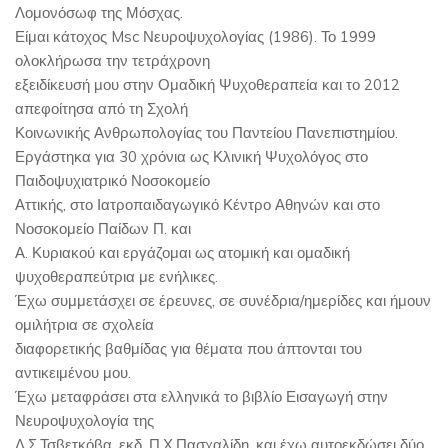
Λομονόσωφ της Μόσχας.
Είμαι κάτοχος Msc Νευροψυχολογίας (1986). Το 1999
ολοκλήρωσα την τετράχρονη
εξειδίκευσή μου στην Ομαδική Ψυχοθεραπεία και το 2012
απεφοίτησα από τη Σχολή
Κοινωνικής Ανθρωπολογίας του Παντείου Πανεπιστημίου.
Εργάστηκα για 30 χρόνια ως Κλινική Ψυχολόγος στο
Παιδοψυχιατρικό Νοσοκομείο
Αττικής, στο Ιατροπαιδαγωγικό Κέντρο Αθηνών και στο
Νοσοκομείο Παίδων Π. και
Α. Κυριακού και εργάζομαι ως ατομική και ομαδική
ψυχοθεραπεύτρια με ενήλικες.
Έχω συμμετάσχει σε έρευνες, σε συνέδρια/ημερίδες και ήμουν
ομιλήτρια σε σχολεία
διαφορετικής βαθμίδας για θέματα που άπτονται του
αντικειμένου μου.
Έχω μεταφράσει στα ελληνικά το βιβλίο Εισαγωγή στην
Νευροψυχολογία της
Λ.Σ.Τσβετκόβα, εκδ. Π.Χ.Πασχαλίδη, και έχω αυτοεκδώσει δύο