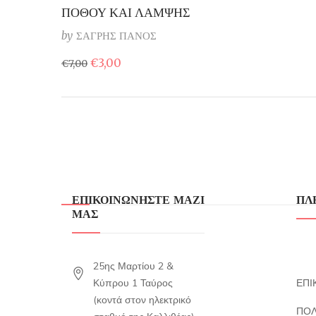
ΠΟΘΟΥ ΚΑΙ ΛΑΜΨΗΣ
by
ΣΑΓΡΗΣ ΠΑΝΟΣ
Original
Η
€
3,00
€
7,00
price
τρέχουσα
was:
τιμή
€7,00.
είναι:
€3,00.
ΕΠΙΚΟΙΝΩΝΗΣΤΕ ΜΑΖΙ
ΠΛ
ΜΑΣ
25ης Μαρτίου 2 &
Κύπρου 1 Ταύρος
ΕΠΙ
(κοντά στον ηλεκτρικό
ΠΟΛ