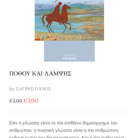
ΠΟΘΟΥ ΚΑΙ ΛΑΜΨΗΣ
by
ΣΑΓΡΗΣ ΠΑΝΟΣ
Original
Η
€
3,00
€
7,00
price
τρέχουσα
was:
τιμή
€7,00.
είναι:
Εάν η γλώσσα είναι το πιο απίθανο δημιούργημα του
€3,00.
ανθρώπου, η ποιητική γλώσσα είναι η πιο ανθρώπινη
εκδοχή αυτού του δημιουργήματος. Και η πιο ανθρώπινη…