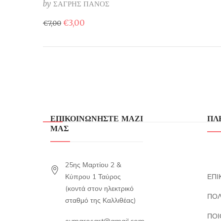
by
ΣΑΓΡΗΣ ΠΑΝΟΣ
Original
Η
€
3,00
€
7,00
price
τρέχουσα
was:
τιμή
€7,00.
είναι:
€3,00.
ΕΠΙΚΟΙΝΩΝΗΣΤΕ ΜΑΖΙ
ΠΛ
ΜΑΣ
25ης Μαρτίου 2 &
Κύπρου 1 Ταύρος
ΕΠΙ
(κοντά στον ηλεκτρικό
ΠΟΛ
σταθμό της Καλλιθέας)
ΠΟΙ