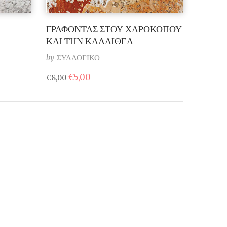
ΓΡΑΦΟΝΤΑΣ ΣΤΟΥ ΧΑΡΟΚΟΠΟΥ
ΚΑΙ ΤΗΝ ΚΑΛΛΙΘΕΑ
by
ΣΥΛΛΟΓΙΚΟ
Original
Η
€
5,00
€
8,00
price
τρέχουσα
was:
τιμή
€8,00.
είναι:
€5,00.