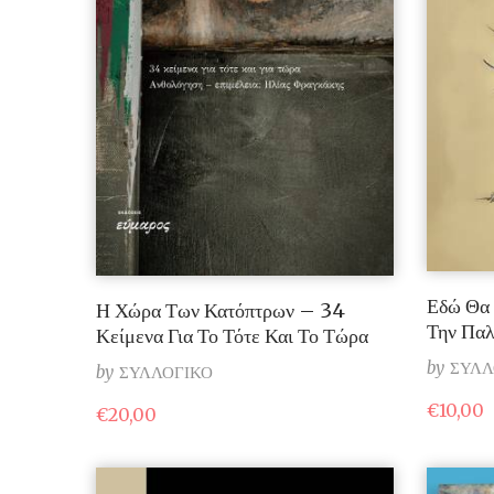
Εδώ Θα 
Η Χώρα Των Κατόπτρων – 34
Την Παλ
Κείμενα Για Το Τότε Και Το Τώρα
by
ΣΥΛΛ
by
ΣΥΛΛΟΓΙΚΟ
€
10,00
€
20,00