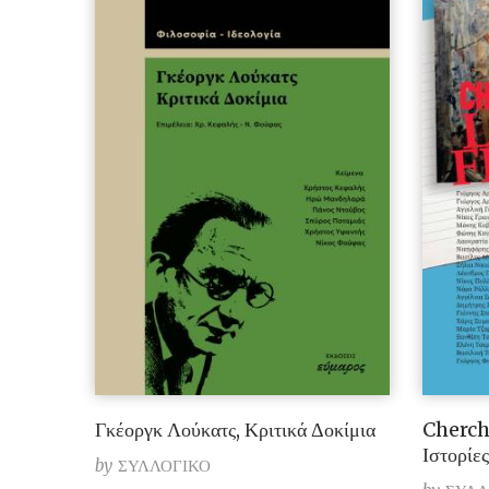
Γκέοργκ Λούκατς, Κριτικά Δοκίμια
Cherch
Ιστορίε
by
ΣΥΛΛΟΓΙΚΟ