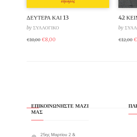
ΔΕΥΤΕΡΑ ΚΑΙ 13
42 ΚΕ
by
ΣΥΛΛΟΓΙΚΟ
by
ΣΥΛΛ
Original
Η
O
€
8,00
€
€
10,00
€
12,00
price
τρέχουσα
p
was:
τιμή
w
€10,00.
είναι:
€
€8,00.
ΕΠΙΚΟΙΝΩΝΗΣΤΕ ΜΑΖΙ
ΠΛ
ΜΑΣ
25ης Μαρτίου 2 &