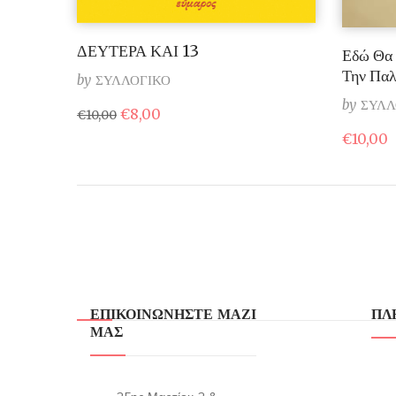
ΔΕΥΤΕΡΑ ΚΑΙ 13
Εδώ Θα 
Την Παλ
by
ΣΥΛΛΟΓΙΚΟ
by
ΣΥΛΛ
Original
Η
€
8,00
€
10,00
price
τρέχουσα
€
10,00
was:
τιμή
€10,00.
είναι:
€8,00.
ΕΠΙΚΟΙΝΩΝΗΣΤΕ ΜΑΖΙ
ΠΛ
ΜΑΣ