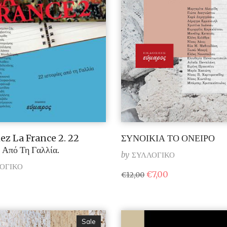
ez La France 2. 22
ΣΥΝΟΙΚΙΑ ΤΟ ΟΝΕΙΡΟ
ς Από Τη Γαλλία.
by
ΣΥΛΛΟΓΙΚΟ
ΟΓΙΚΟ
Original
Η
€
7,00
€
12,00
price
τρέχουσα
was:
τιμή
€12,00.
είναι:
€7,00.
Sale