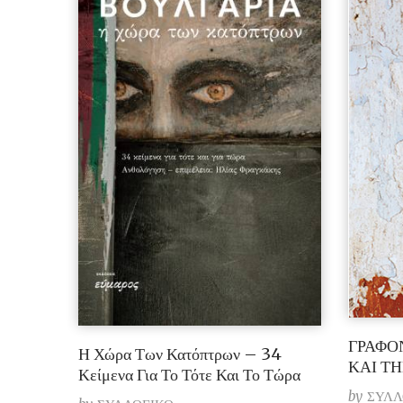
ΓΡΑΦΟ
Η Χώρα Των Κατόπτρων – 34
ΚΑΙ Τ
Κείμενα Για Το Τότε Και Το Τώρα
by
ΣΥΛΛ