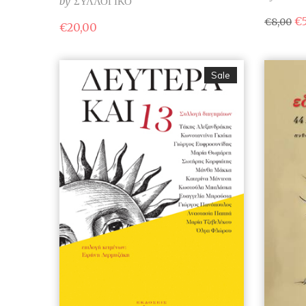
by
ΣΥΛΛΟΓΙΚΟ
Or
€
€
8,00
€
20,00
pr
wa
€8
Sale