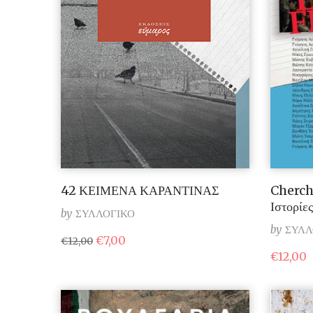
42 ΚΕΙΜΕΝΑ ΚΑΡΑΝΤΙΝΑΣ
Cherch
Ιστορίε
by
ΣΥΛΛΟΓΙΚΟ
by
ΣΥΛΛ
Original
Η
€
7,00
€
12,00
price
τρέχουσα
€
12,00
was:
τιμή
€12,00.
είναι:
€7,00.