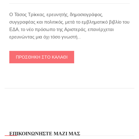
was:
τιμή
€20,00.
είναι:
Ο Τάσος Τρίκκας, ερευνητής, δημοσιογράφος,
€10,00.
συγγραφέας και πολιτικός, μετά το εμβληματικό βιβλίο του
ΕΔΑ, το νέο πρόσωπο της Αριστεράς, επανέρχεται
ερευνώντας μια όχι τόσο γνωστή…
ΠΡΟΣΘΉΚΗ ΣΤΟ ΚΑΛΆΘΙ
ΕΠΙΚΟΙΝΩΝΗΣΤΕ ΜΑΖΙ ΜΑΣ