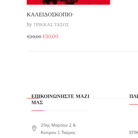
ΚΑΛΕΙΔΟΣΚΟΠΙΟ
by
ΤΡΙΚΚΑΣ ΤΑΣΟΣ
Original
Η
€
10,00
€
20,00
price
τρέχουσα
was:
τιμή
€20,00.
είναι:
€10,00.
ΕΠΙΚΟΙΝΩΝΗΣΤΕ ΜΑΖΙ
ΠΛ
ΜΑΣ
25ης Μαρτίου 2 &
Κύπρου 1 Ταύρος
ΕΠΙ