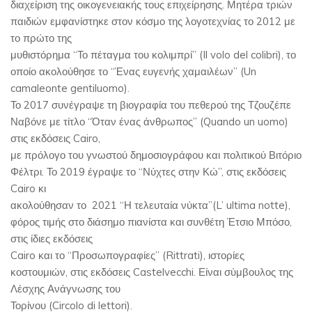
διαχείριση της οικογενειακής τους επιχείρησης. Μητέρα τριών
παιδιών εμφανίστηκε στον κόσμο της λογοτεχνίας το 2012 με
το πρώτο της
μυθιστόρημα “Το πέταγμα του κολιμπρί” (Il volo del colibri), το
οποίο ακολούθησε το “Ένας ευγενής χαμαιλέων” (Un
camaleonte gentiluomo).
Το 2017 συνέγραψε τη βιογραφία του πεθερού της Τζουζέπε
Ναβόνε με τίτλο “Όταν ένας άνθρωπος” (Quando un uomo)
στις εκδόσεις Cairo,
με πρόλογο του γνωστού δημοσιογράφου και πολιτικού Βιτόριο
Φέλτρι. Το 2019 έγραψε το “Νύχτες στην Κώ”, στις εκδόσεις
Cairo κι
ακολούθησαν το 2021 “Η τελευταία νύκτα”(L’ ultima notte),
φόρος τιμής στο διάσημο πιανίστα και συνθέτη Έτσιο Μπόσο,
στις ίδιες εκδόσεις
Cairo και το “Προσωπογραφίες” (Rittrati), ιστορίες
κοστουμιών, στις εκδόσεις Castelvecchi. Είναι σύμβουλος της
Λέσχης Ανάγνωσης του
Τορίνου (Circolo di lettori).