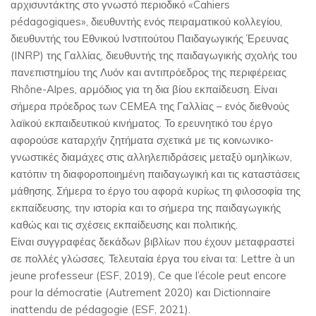
αρχισυντάκτης στο γνωστό περιοδικό «Cahiers
pédagogiques», διευθυντής ενός πειραματικού κολλεγίου,
διευθυντής του Εθνικού Ινστιτούτου Παιδαγωγικής Έρευνας
(INRP) της Γαλλίας, διευθυντής της παιδαγωγικής σχολής του
πανεπιστημίου της Λυόν και αντιπρόεδρος της περιφέρειας
Rhône-Alpes, αρμόδιος για τη δια βίου εκπαίδευση. Είναι
σήμερα πρόεδρος των CEMEA της Γαλλίας – ενός διεθνούς
λαϊκού εκπαιδευτικού κινήματος. Το ερευνητικό του έργο
αφορούσε καταρχήν ζητήματα σχετικά με τις κοινωνικο-
γνωστικές διαμάχες στις αλληλεπιδράσεις μεταξύ ομηλίκων,
κατόπιν τη διαφοροποιημένη παιδαγωγική και τις καταστάσεις
μάθησης. Σήμερα το έργο του αφορά κυρίως τη φιλοσοφία της
εκπαίδευσης, την ιστορία και το σήμερα της παιδαγωγικής
καθώς και τις σχέσεις εκπαίδευσης και πολιτικής.
Είναι συγγραφέας δεκάδων βιβλίων που έχουν μεταφραστεί
σε πολλές γλώσσες. Τελευταία έργα του είναι τα: Lettre à un
jeune professeur (ESF, 2019), Ce que l’école peut encore
pour la démocratie (Autrement 2020) και Dictionnaire
inattendu de pédagogie (ESF, 2021).