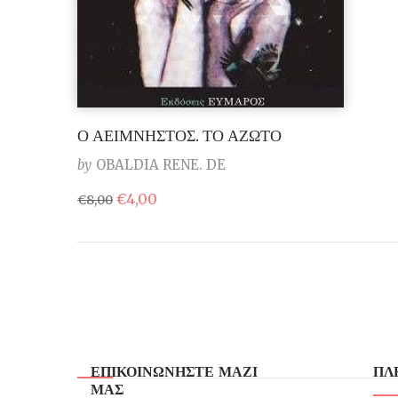
Ο ΑΕΙΜΝΗΣΤΟΣ. ΤΟ ΑΖΩΤΟ
by
OBALDIA RENE. DE
Original
Η
€
4,00
€
8,00
price
τρέχουσα
was:
τιμή
€8,00.
είναι:
€4,00.
ΕΠΙΚΟΙΝΩΝΗΣΤΕ ΜΑΖΙ
ΠΛ
ΜΑΣ