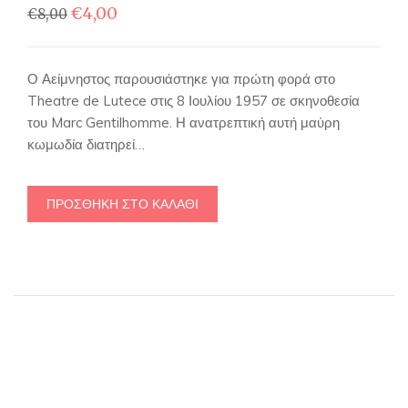
Original
Η
€
4,00
€
8,00
price
τρέχουσα
was:
τιμή
€8,00.
είναι:
Ο Αείμνηστος παρουσιάστηκε για πρώτη φορά στο
€4,00.
Theatre de Lutece στις 8 Ιουλίου 1957 σε σκηνοθεσία
του Marc Gentilhomme. Η ανατρεπτική αυτή μαύρη
κωμωδία διατηρεί…
ΠΡΟΣΘΉΚΗ ΣΤΟ ΚΑΛΆΘΙ