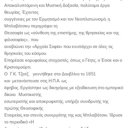
Αποκαλυπτόμενη και Μυστική Δοξασία, πολύτομα έργα
θεωρίας. Έχοντας
συγγένειες με τον Ερμητισμό και τον Νεοπλατωνισμό, η
Μπλαβάτσκυ περιγράφει τη
Θεοσοφία ως «σύνθεση της επιστήμης, της θρησκείας και της
φιλοσοφίας», που
αναβιώνει την «Αρχαία Σοφία» που ενυπάρχει σε όλες τις
θρησκείες του κόσμου.
Επηρέασε κορυφαίους στοχαστές, όπως ο Γέητς, ο Έσσε και ο
Κρισναμούρτι.
Ο Γ.Κ. Τζατζ, γεννήθηκε στο Δουβλίνο το 1851
και μετανάστευσε στις Η.Π.Α. ως
έφηβος. Εργάστηκε ως δικηγόρος με εξειδίκευση στο εμπορικό
δίκαιο. Μυστικιστής
εσωτεριστής και αποκρυφιστής, υπήρξε συνιδρυτής της
πρώτης Θεοσοφικής
Εταιρείας και στενός συνεργάτης της κας Μπλαβάτσκι. Ίδρυσε
το περιοδικό «Η