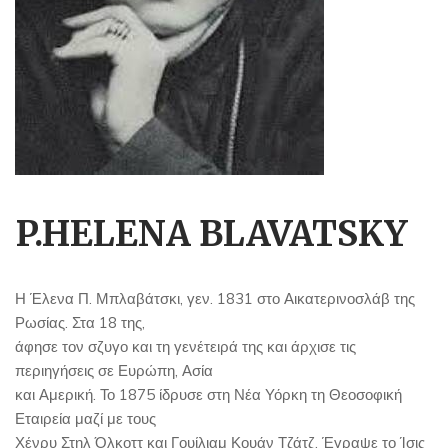
P.HELENA BLAVATSKY
Η Έλενα Π. Μπλαβάτσκι, γεν. 1831 στο Αικατερινοσλάβ της
Ρωσίας. Στα 18 της,
άφησε τον σζυγο και τη γενέτειρά της και άρχισε τις
περιηγήσεις σε Ευρώπη, Ασία
και Αμερική. Το 1875 ίδρυσε στη Νέα Υόρκη τη Θεοσοφική
Εταιρεία μαζί με τους
Χένρυ Στηλ Όλκοττ και Γουίλιαμ Κουάν Τζάτζ. Έγραψε το Ίσις