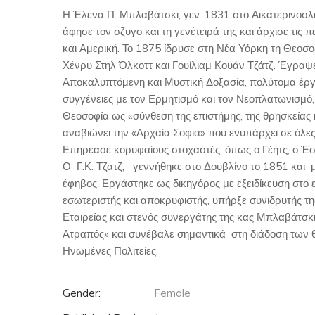
Η Έλενα Π. Μπλαβάτσκι, γεν. 1831 στο Αικατερινοσλά
άφησε τον σζυγο και τη γενέτειρά της και άρχισε τις 
και Αμερική. Το 1875 ίδρυσε στη Νέα Υόρκη τη Θεοσοφ
Χένρυ Στηλ Όλκοττ και Γουίλιαμ Κουάν Τζάτζ. Έγραψε
Αποκαλυπτόμενη και Μυστική Δοξασία, πολύτομα έργ
συγγένειες με τον Ερμητισμό και τον Νεοπλατωνισμό
Θεοσοφία ως «σύνθεση της επιστήμης, της θρησκείας 
αναβιώνει την «Αρχαία Σοφία» που ενυπάρχει σε όλες 
Επηρέασε κορυφαίους στοχαστές, όπως ο Γέητς, ο Έσσ
Ο Γ.Κ. Τζατζ, γεννήθηκε στο Δουβλίνο το 1851 και μ
έφηβος. Εργάστηκε ως δικηγόρος με εξειδίκευση στο 
εσωτεριστής και αποκρυφιστής, υπήρξε συνιδρυτής τ
Εταιρείας και στενός συνεργάτης της κας Μπλαβάτσκι
Ατραπός» και συνέβαλε σημαντικά στη διάδοση των θ
Ηνωμένες Πολιτείες.
Gender:
Female