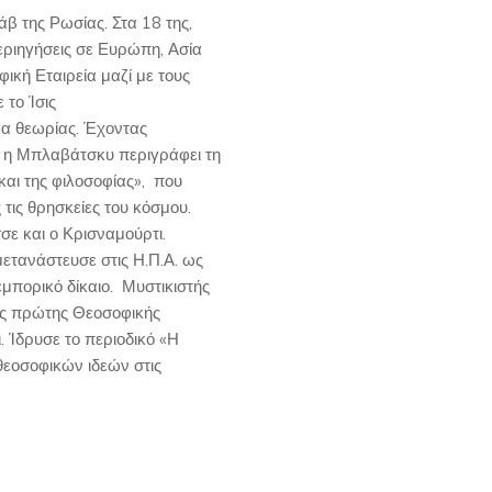
β της Ρωσίας. Στα 18 της,
περιηγήσεις σε Ευρώπη, Ασία
ική Εταιρεία μαζί με τους
 το Ίσις
α θεωρίας. Έχοντας
, η Μπλαβάτσκυ περιγράφει τη
και της φιλοσοφίας», που
τις θρησκείες του κόσμου.
ε και ο Κρισναμούρτι.
ετανάστευσε στις Η.Π.Α. ως
εμπορικό δίκαιο. Μυστικιστής
ης πρώτης Θεοσοφικής
. Ίδρυσε το περιοδικό «Η
εοσοφικών ιδεών στις