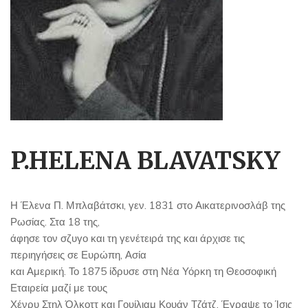
P.HELENA BLAVATSKY
Η Έλενα Π. Μπλαβάτσκι, γεν. 1831 στο Αικατερινοσλάβ της
Ρωσίας. Στα 18 της,
άφησε τον σζυγο και τη γενέτειρά της και άρχισε τις
περιηγήσεις σε Ευρώπη, Ασία
και Αμερική. Το 1875 ίδρυσε στη Νέα Υόρκη τη Θεοσοφική
Εταιρεία μαζί με τους
Χένρυ Στηλ Όλκοττ και Γουίλιαμ Κουάν Τζάτζ. Έγραψε το Ίσις