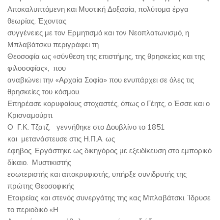
Αποκαλυπτόμενη και Μυστική Δοξασία, πολύτομα έργα
θεωρίας. Έχοντας
συγγένειες με τον Ερμητισμό και τον Νεοπλατωνισμό, η
Μπλαβάτσκυ περιγράφει τη
Θεοσοφία ως «σύνθεση της επιστήμης, της θρησκείας και της
φιλοσοφίας», που
αναβιώνει την «Αρχαία Σοφία» που ενυπάρχει σε όλες τις
θρησκείες του κόσμου.
Επηρέασε κορυφαίους στοχαστές, όπως ο Γέητς, ο Έσσε και ο
Κρισναμούρτι.
Ο Γ.Κ. Τζατζ, γεννήθηκε στο Δουβλίνο το 1851
και μετανάστευσε στις Η.Π.Α. ως
έφηβος. Εργάστηκε ως δικηγόρος με εξειδίκευση στο εμπορικό
δίκαιο. Μυστικιστής
εσωτεριστής και αποκρυφιστής, υπήρξε συνιδρυτής της
πρώτης Θεοσοφικής
Εταιρείας και στενός συνεργάτης της κας Μπλαβάτσκι. Ίδρυσε
το περιοδικό «Η