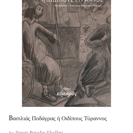
Bασιλιάς Ποδάγρας ή Οιδίπους Τύραννος
by
Percy Busshe Shelley