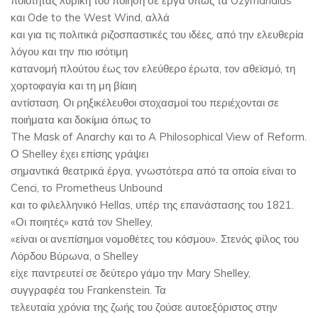
ποιότητας λυρική του ποίηση σε έργα όπως τα Ozymandias
και Ode to the West Wind, αλλά
και για τις πολιτικά ριζοσπαστικές του ιδέες, από την ελευθερία
λόγου και την πιο ισότιμη
κατανομή πλούτου έως τον ελεύθερο έρωτα, τον αθεϊσμό, τη
χορτοφαγία και τη μη βίαιη
αντίσταση. Οι ρηξικέλευθοι στοχασμοί του περιέχονται σε
ποιήματα και δοκίμια όπως το
The Mask of Anarchy και το A Philosophical View of Reform.
Ο Shelley έχει επίσης γράψει
σημαντικά θεατρικά έργα, γνωστότερα από τα οποία είναι το
Cenci, τo Prometheus Unbound
και το φιλελληνικό Hellas, υπέρ της επανάστασης του 1821.
«Οι ποιητές» κατά τον Shelley,
«είναι οι ανεπίσημοι νομοθέτες του κόσμου». Στενός φίλος του
Λόρδου Βύρωνα, ο Shelley
είχε παντρευτεί σε δεύτερο γάμο την Mary Shelley,
συγγραφέα του Frankenstein. Τα
τελευταία χρόνια της ζωής του ζούσε αυτοεξόριστος στην