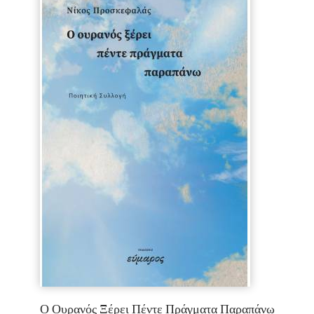
Ο Ουρανός Ξέρει Πέντε Πράγματα Παραπάνω