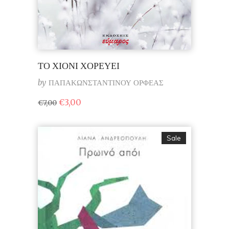
ΤΟ ΧΙΟΝΙ ΧΟΡΕΥΕΙ
by
ΠΑΠΑΚΩΝΣΤΑΝΤΙΝΟΥ ΟΡΦΕΑΣ
Original
Η
€
3,00
€
7,00
price
τρέχουσα
was:
τιμή
€7,00.
είναι:
€3,00.
Sale