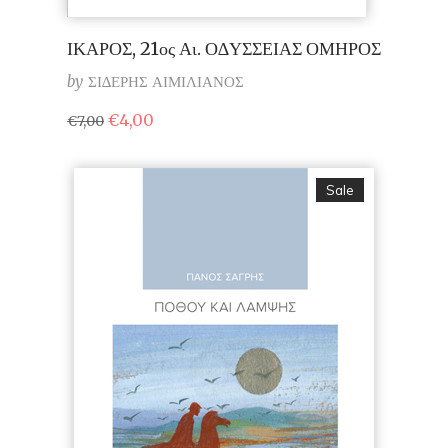
ΙΚΑΡΟΣ, 21ος Αι. Ο∆ΥΣΣΕΙΑΣ ΟΜΗΡΟΣ
by
ΣΙ∆ΕΡΗΣ ΑΙΜΙΛΙΑΝΟΣ
Original
Η
€
4,00
€
7,00
price
τρέχουσα
was:
τιμή
€7,00.
είναι:
€4,00.
Sale