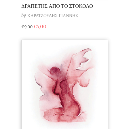
ΔΡΑΠΕΤΗΣ ΑΠΟ ΤΟ ΣΤΟΚΟΛΟ
by
ΚΑΡΑΤΖΟΥΔΗΣ ΓΙΑΝΝΗΣ
Original
Η
€
5,00
€
9,00
price
τρέχουσα
was:
τιμή
€9,00.
είναι:
€5,00.