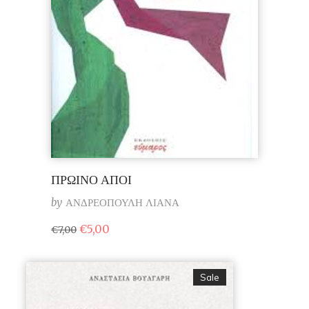
ΠΡΩΙΝΟ ΑΠΟΙ
by
ΑΝΔΡΕΟΠΟΥΛΗ ΛΙΑΝΑ
Original
Η
€
5,00
€
7,00
price
τρέχουσα
was:
τιμή
€7,00.
είναι:
€5,00.
Sale