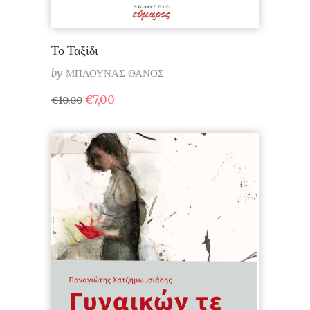
Το Ταξίδι
by
ΜΠΛΟΥΝΑΣ ΘΑΝΟΣ
Original
Η
€
7,00
€
10,00
price
τρέχουσα
was:
τιμή
€10,00.
είναι:
€7,00.