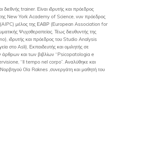
 διεθνής trainer. Είναι ιδρυτής και πρόεδρος
ος της New York Academy of Science, νυν πρόεδρος
AIPC) μέλος της ΕΑΒΡ (Εuropean Association for
ματικής Ψυχοθεραπείας. Τέως διευθυντής της
mo), ιδρυτής και πρόεδρος του Studio Analysis
ία στο Asli), Εκπαιδευτής και ομιλητής σε
άρθρων και των βιβλίων “Psicopatologia e
pervisione, “Il tempo nel corpo”. Αναλύθηκε και
υ Νορβηγού Ola Raknes ,συνεργάτη και μαθητή του