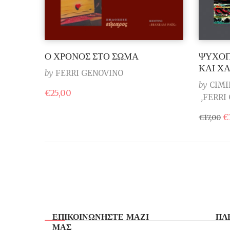
Ο ΧΡΟΝΟΣ ΣΤΟ ΣΩΜΑ
ΨΥΧΟΠ
ΚΑΙ Χ
by
FERRI GENOVINO
by
CIMI
€
25,00
FERRI
O
€
€
17,00
p
w
€1
ΕΠΙΚΟΙΝΩΝΗΣΤΕ ΜΑΖΙ
ΠΛ
ΜΑΣ