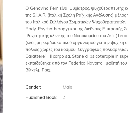
Ο Genovino Ferri είναι ψυχίατρος, ψυχοθεραπευτής και
της S.I.A.R. (Ιταλική Σχολή Ραϊχικής Ανάλυσης) μέλ
του Ιταλικού Συλλόγου Σωματικών Ψυχοθεραπευτών (
Body-Psychotherapy) και της Διεθνούς Επιτροπής Σω
Ψυχιατρικής κλινικής του Νοσοκομείου του Asli (Tera
(ενός μη κερδοσκοπικού οργανισμού για την ψυχική υγε
πολλές χώρες του κόσμου. Συγγραφέας πολυάριθμων 
Carattere” , Il corpo sa. Storie di psicoterapie in su
εκπαιδεύτηκε από τον Federico Navarro , μαθητή το
Βίλχελμ Ράιχ.
Gender:
Male
Published Book:
2