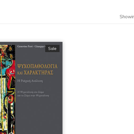
Showin
Sale