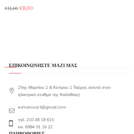
Original
Η
€
8,00
€
11,00
price
τρέχουσα
was:
τιμή
€11,00.
είναι:
€8,00.
ΕΠΙΚΟΙΝΩΝΗΣΤΕ ΜΑΖΙ ΜΑΣ
25ης Μαρτίου 2 & Κύπρου 1 Ταύρος (κοντά στον
ηλεκτρικό σταθμό της Καλλιθέας)
evmarosart@gmail.com
τηλ. 210 48 18 615
κιν. 6984 91 16 22
ΠΛΗΡΟΦΟΡΙΕΣ