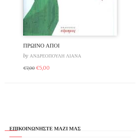
ΠΡΩΙΝΟ ΑΠΟΙ
by
ΑΝΔΡΕΟΠΟΥΛΗ ΛΙΑΝΑ
Original
Η
€
5,00
€
7,00
price
τρέχουσα
was:
τιμή
€7,00.
είναι:
€5,00.
ΕΠΙΚΟΙΝΩΝΗΣΤΕ ΜΑΖΙ ΜΑΣ