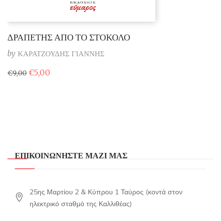
ΔΡΑΠΕΤΗΣ ΑΠΟ ΤΟ ΣΤΟΚΟΛΟ
by
ΚΑΡΑΤΖΟΥΔΗΣ ΓΙΑΝΝΗΣ
Original
Η
€
5,00
€
9,00
price
τρέχουσα
was:
τιμή
€9,00.
είναι:
€5,00.
ΕΠΙΚΟΙΝΩΝΗΣΤΕ ΜΑΖΙ ΜΑΣ
25ης Μαρτίου 2 & Κύπρου 1 Ταύρος (κοντά στον
ηλεκτρικό σταθμό της Καλλιθέας)