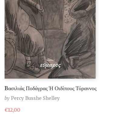
Bασιλιάς Ποδάγρας Ή Οιδίπους Τύραννος
by
Percy Busshe Shelley
€
12,00