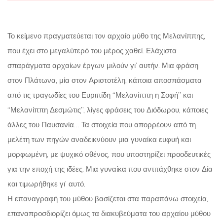
Το κείμενο πραγματεύεται τον αρχαίο μύθο της Μελανίππης,
που έχει στο μεγαλύτερό του μέρος χαθεί. Ελάχιστα
σπαράγματα αρχαίων έργων μιλούν γι’ αυτήν. Μια φράση
στον Πλάτωνα, μία στον Αριστοτέλη, κάποια αποσπάσματα
από τις τραγωδίες του Ευριπίδη “Μελανίππη η Σοφή” και
“Μελανίππη Δεσμώτις”, λίγες φράσεις του Διόδωρου, κάποιες
άλλες του Παυσανία… Τα στοιχεία που απορρέουν από τη
μελέτη των πηγών αναδεικνύουν μια γυναίκα ευφυή και
μορφωμένη, με ψυχικό σθένος, που υποστηρίζει προοδευτικές
για την εποχή της ιδέες. Μια γυναίκα που αντιτάχθηκε στον Δία
και τιμωρήθηκε γι’ αυτό.
Η επαναγραφή του μύθου βασίζεται στα παραπάνω στοιχεία,
επαναπροσδιορίζει όμως τα διακυβεύματα του αρχαίου μύθου