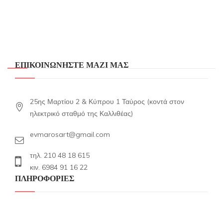
€12,00.
είναι:
€7,00.
ΕΠΙΚΟΙΝΩΝΗΣΤΕ ΜΑΖΙ ΜΑΣ
25ης Μαρτίου 2 & Κύπρου 1 Ταύρος (κοντά στον
ηλεκτρικό σταθμό της Καλλιθέας)
evmarosart@gmail.com
τηλ. 210 48 18 615
κιν. 6984 91 16 22
ΠΛΗΡΟΦΟΡΙΕΣ