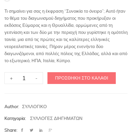
€7,00.
Τι σημαίνει για σας η έκφραση “Συνοικία το όνειρο”; Αυτό ήταν
το θέμα του διαγωνισμού διηγήματος που προκήρυξαν οι
εκδόσεις Εύμαρος και η Θρυαλλίδα, ορμώμενες από τη
γειτνίαση και των δύο με την περιοχή που γυρίστηκε η ομότιτλη
ταινία, μια από τις πρώτες και τις καλύτερες ελληνικές
νεορεαλιστικές ταινίες. Πήραν μέρος ενενήντα δύο
διαγωνιζόμενοι, από πολλές πόλεις της Ελλάδας, αλλά και από
το εξωτερικό, ΗΠΑ, Ιταλία, Κύπρο.
ΣΥΝΟΙΚΙΑ
+
-
ΠΡΟΣΘΉΚΗ ΣΤΟ ΚΑΛΆΘΙ
ΤΟ
ΟΝΕΙΡΟ
ποσότητα
Author:
ΣΥΛΛΟΓΙΚΟ
Κατηγορία:
ΣΥΛΛΟΓΕΣ ΔΙΗΓΗΜΑΤΩΝ
Share: