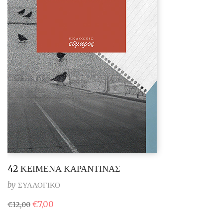
42 ΚΕΙΜΕΝΑ ΚΑΡΑΝΤΙΝΑΣ
by
ΣΥΛΛΟΓΙΚΟ
Original
Η
€
7,00
€
12,00
price
τρέχουσα
was:
τιμή